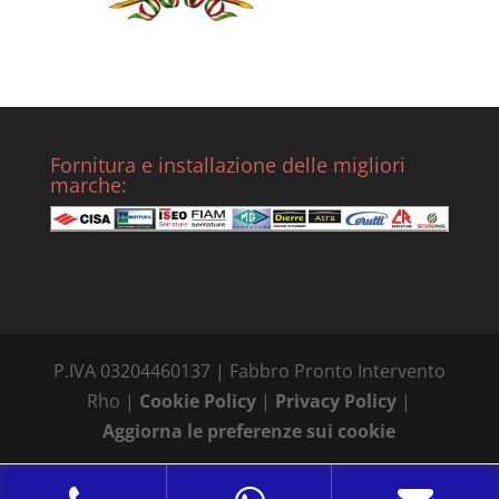
Fornitura e installazione delle migliori
marche:
P.IVA 03204460137 | Fabbro Pronto Intervento
Rho |
Cookie Policy
|
Privacy Policy
|
Aggiorna le preferenze sui cookie